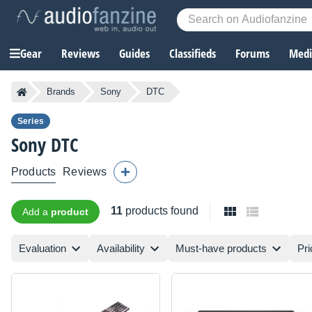
Gear
Reviews
Guides
Classifieds
Forums
Media
Brands
Sony
DTC
Series
Sony
DTC
Products
Reviews
11
products found
Add a
product
Evaluation
Availability
Must-have products
Pri