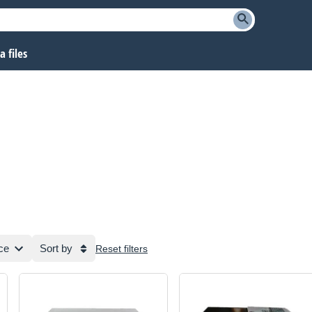
 files
ce
Sort by
Reset filters